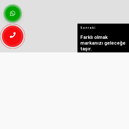
Sonraki
Farklı olmak
markanızı geleceğe
taşır.
Sonraki
Dijital Pazarlama
SAKARYA WEB YAZILIM
ŞIRKETI
Sonraki
Sakarya Web
En büyük hobimiz kendi işimiz
Yazılım
Kalite