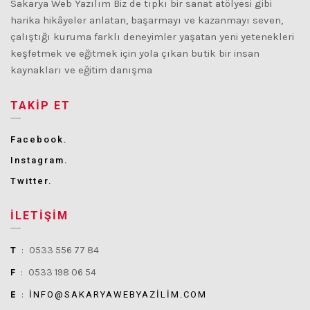
Sakarya Web Yazılım Biz de tıpkı bir sanat atölyesi gibi
harika hikâyeler anlatan, başarmayı ve kazanmayı seven,
çalıştığı kuruma farklı deneyimler yaşatan yeni yetenekleri
keşfetmek ve eğitmek için yola çıkan butik bir insan
kaynakları ve eğitim danışma
TAKIP ET
Facebook.
Instagram.
Twitter.
İLETIŞIM
T
:
0533 556 77 84
F
:
0533 198 06 54
E
:
INFO@SAKARYAWEBYAZILIM.COM