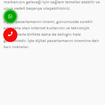
markanızın geleceği için sağlam temeller atabilir ve
uzun vadeli başarıya ulaşabilirsiniz.
Dijital pazarlamanın önemi, günümüzde sürekli
artmakta olan internet kullanımı ve teknolojik
gelişmelerle birlikte daha da belirgin hale
gelmektedir. İşte dijital pazarlamanın önemine dair
bazı noktalar:
Geniş Kitlelere Ulaşma: Dijital pazarlama,
işletmelerin geniş kitlelere ulaşarak ürün ve
hizmetlerini tanıtmalarına olanak tanır. Bu sayede
işletmeler, daha büyük bir müşteri tabanına sahip
olabilir ve satışlarını artırabilirler.
Hedef Kitleye Odaklanma: Dijital pazarlama,
işletmelere hedef kitlelerini daha doğru ve kesin bir
şekilde belirlemelerine ve bu kitleye yönelik